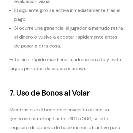
evaluación visual.
El siguiente giro se activa inmediatamente tras el
pago.
Si ocurre una ganancia, el jugador a menudo retira
el dinero o vuelve a apostar rápidamente antes
de pasar a otra cosa.
Este ciclo rápido mantiene la adrenalina alta y evita
largos periodos de espera inactiva.
7. Uso de Bonos al Volar
Mientras que el bono de bienvenida ofrece un
generoso matching hasta USDT5 000, su alto
requisito de apuesta lo hace menos atractivo para