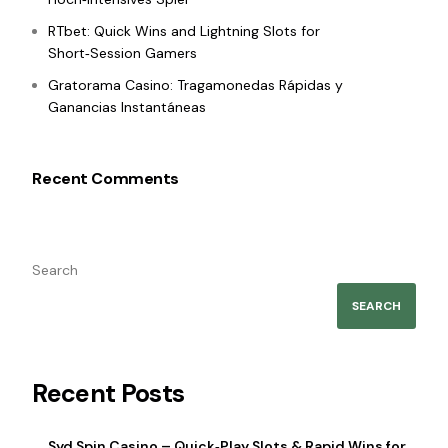
RTbet: Quick Wins and Lightning Slots for
Short‑Session Gamers
Gratorama Casino: Tragamonedas Rápidas y
Ganancias Instantáneas
Recent Comments
Search
SEARCH
Recent Posts
Syd Spin Casino – Quick‑Play Slots & Rapid Wins for