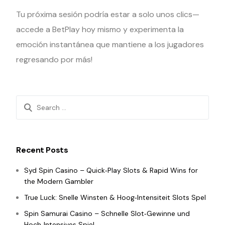
Tu próxima sesión podría estar a solo unos clics—
accede a BetPlay hoy mismo y experimenta la
emoción instantánea que mantiene a los jugadores
regresando por más!
Recent Posts
Syd Spin Casino – Quick‑Play Slots & Rapid Wins for
the Modern Gambler
True Luck: Snelle Winsten & Hoog‑Intensiteit Slots Spel
Spin Samurai Casino – Schnelle Slot‑Gewinne und
Hoch‑Intensives Spiel