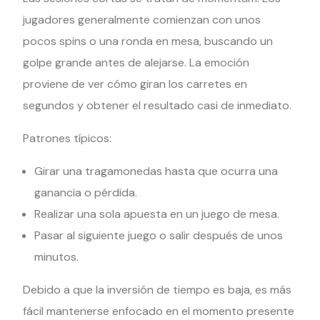
jugadores generalmente comienzan con unos
pocos spins o una ronda en mesa, buscando un
golpe grande antes de alejarse. La emoción
proviene de ver cómo giran los carretes en
segundos y obtener el resultado casi de inmediato.
Patrones típicos:
Girar una tragamonedas hasta que ocurra una
ganancia o pérdida.
Realizar una sola apuesta en un juego de mesa.
Pasar al siguiente juego o salir después de unos
minutos.
Debido a que la inversión de tiempo es baja, es más
fácil mantenerse enfocado en el momento presente