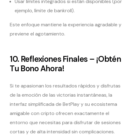
Usar límites integrados si están disponibles (por
ejemplo, límite de bankroll).
Este enfoque mantiene la experiencia agradable y
previene el agotamiento.
10. Reflexiones Finales – ¡Obtén
Tu Bono Ahora!
Si te apasionan los resultados rápidos y disfrutas
de la emoción de las victorias instantáneas, la
interfaz simplificada de BetPlay y su ecosistema
amigable con cripto ofrecen exactamente el
entorno que necesitas para disfrutar de sesiones
cortas y de alta intensidad sin complicaciones.