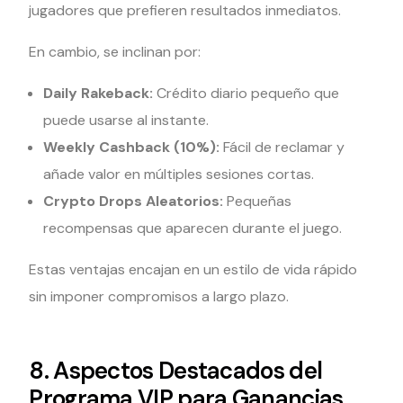
jugadores que prefieren resultados inmediatos.
En cambio, se inclinan por:
Daily Rakeback:
Crédito diario pequeño que
puede usarse al instante.
Weekly Cashback (10%):
Fácil de reclamar y
añade valor en múltiples sesiones cortas.
Crypto Drops Aleatorios:
Pequeñas
recompensas que aparecen durante el juego.
Estas ventajas encajan en un estilo de vida rápido
sin imponer compromisos a largo plazo.
8. Aspectos Destacados del
Programa VIP para Ganancias