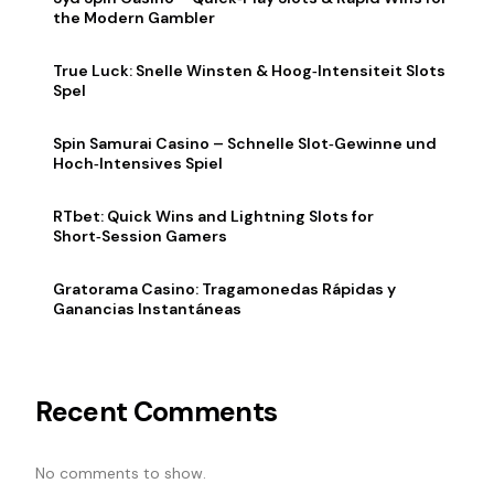
the Modern Gambler
True Luck: Snelle Winsten & Hoog‑Intensiteit Slots
Spel
Spin Samurai Casino – Schnelle Slot‑Gewinne und
Hoch‑Intensives Spiel
RTbet: Quick Wins and Lightning Slots for
Short‑Session Gamers
Gratorama Casino: Tragamonedas Rápidas y
Ganancias Instantáneas
Recent Comments
No comments to show.