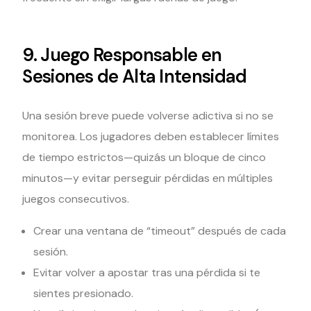
9. Juego Responsable en
Sesiones de Alta Intensidad
Una sesión breve puede volverse adictiva si no se
monitorea. Los jugadores deben establecer límites
de tiempo estrictos—quizás un bloque de cinco
minutos—y evitar perseguir pérdidas en múltiples
juegos consecutivos.
Crear una ventana de “timeout” después de cada
sesión.
Evitar volver a apostar tras una pérdida si te
sientes presionado.