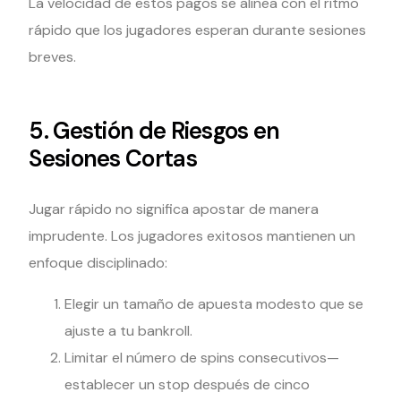
La velocidad de estos pagos se alinea con el ritmo
rápido que los jugadores esperan durante sesiones
breves.
5. Gestión de Riesgos en
Sesiones Cortas
Jugar rápido no significa apostar de manera
imprudente. Los jugadores exitosos mantienen un
enfoque disciplinado:
Elegir un tamaño de apuesta modesto que se
ajuste a tu bankroll.
Limitar el número de spins consecutivos—
establecer un stop después de cinco