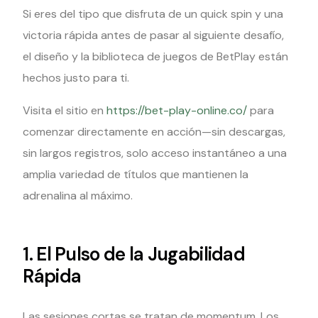
Si eres del tipo que disfruta de un quick spin y una
victoria rápida antes de pasar al siguiente desafío,
el diseño y la biblioteca de juegos de BetPlay están
hechos justo para ti.
Visita el sitio en
https://bet-play-online.co/
para
comenzar directamente en acción—sin descargas,
sin largos registros, solo acceso instantáneo a una
amplia variedad de títulos que mantienen la
adrenalina al máximo.
1. El Pulso de la Jugabilidad
Rápida
Las sesiones cortas se tratan de momentum. Los