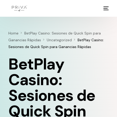
Home
BetPlay Casino: Sesiones de Quick Spin para
Ganancias Rápidas
Uncategorized
BetPlay Casino:
Sesiones de Quick Spin para Ganancias Rápidas
BetPlay
Casino:
Sesiones de
Quick Spin